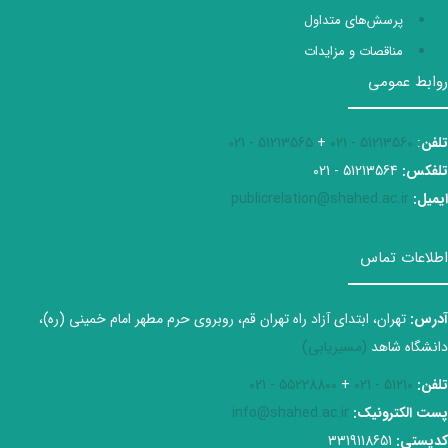
پرسش‌های متداول
مناقصات و مزایدات
روابط عمومی
تلفن
:
51213560 - 021
+
51213565 - 021
تلفکس:
51213564 - 021
ایمیل:
publicrelation@shahed.ac.ir
اطلاعات تماس
آدرس:
تهران، ابتدای آزاد راه تهران قم، روبروی حرم مطهر امام خمینی (ره)،
دانشگاه شاهد
(مسیریابی)
تلفن:
51210 - 021
+
55228800 - 021
پست الکترونیک:
info@shahed.ac.ir
کدپستی:
3319118651