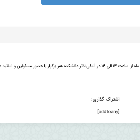
جشن نو ورودی‌های هنر به همت انجمن علمی هنر سه شنبه ۲۱ آبان ماه از ساعت ۱۳ الی ۱۴ در آمفی‌تئاتر دانشکده هنر برگزار با حضور مسئولین 
اشتراک گذاری:
[addtoany]