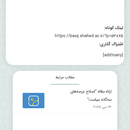
لینک کوتاه:
https://basij.shahed.ac.ir/?p=53875
اشتراک گذاری:
[addtoany]
مطالب مرتبط
ارائه مقاله “اصلاح عرصه‌های
سه‌گانه سیاست”
26 می 2025