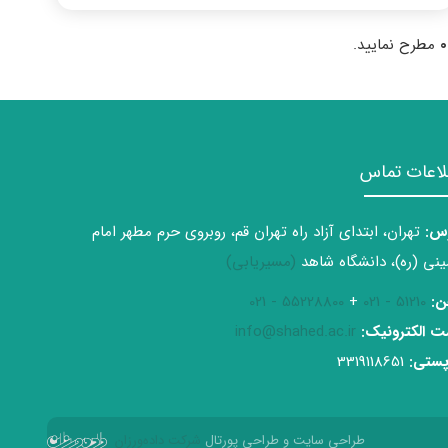
0
مطرح نمایید.
لاعات تماس
س:
تهران، ابتدای آزاد راه تهران قم، روبروی حرم مطهر امام
نی (ره)، دانشگاه شاهد
(مسیریابی)
ن:
51210 - 021
+
55228800 - 021
 الکترونیک:
info@shahed.ac.ir
ستی:
3319118651
طراحی سایت و طراحی پورتال
شرکت داده‌ورزان