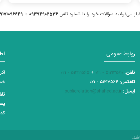
یاز می‌توانید سؤالات خود را با شماره تلفن
09394902536
یا
9171096649
روابط عمومی
اط
تلفن
:
51213560 - 021
+
51213565 - 021
آدر
تلفکس:
51213564 - 021
خمی
ایمیل:
publicrelation@shahed.ac.ir
تلف
پست
کدپ
شد.