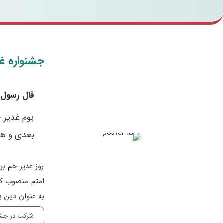
جشنواره غ
قال رسول ا
یوم غدیر خ
بعدى و هو ا
روز غدیر خم بر
امتم منصوب ک
به عنوان دین ب
شرکت در جشن