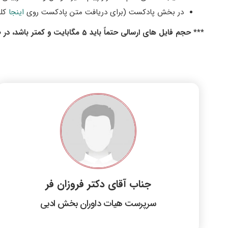
در بخش پادکست (برای دریافت متن پادکست روی
اینجا
​کل
*** حجم فایل های ارسالی حتماً باید 5 مگابایت و کمتر باشد، در صورت بروز مشکل، با کارشناس مربوطه (شماره ذکر شده در پایین) تماس حاصل فرمایید.
جناب آقای دکتر فروزان فر
سرپرست هیات داوران بخش ادبی