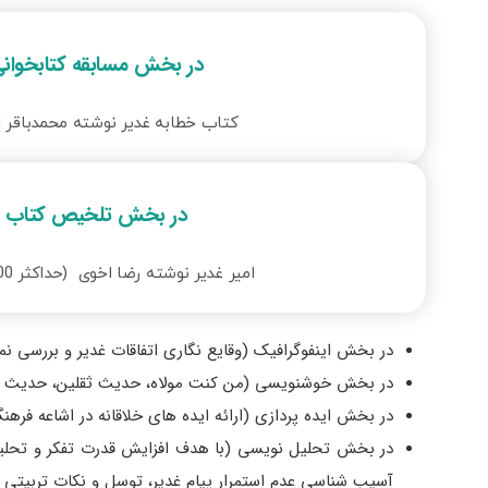
در بخش مسابقه کتابخوان
کتاب خطابه غدیر نوشته محمدباقر ا
در بخش تلخیص کتاب
امیر غدیر نوشته رضا اخوی (حداکثر 4000 کلمه)
در بخش اینفوگرافیک (وقایع نگاری اتفاقات غدیر و بررسی ن
در بخش خوشنویسی (من کنت مولاه، حدیث ثقلین، حدیث منزلت
در بخش ایده پردازی (ارائه ایده های خلاقانه در اشاعه فرهنگ
در بخش تحلیل نویسی (با هدف افزایش قدرت تفکر و تحلیل د
آسیب شناسی عدم استمرار پیام غدیر، توسل و نکات تربیتی 