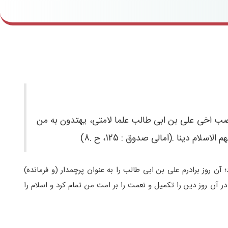
 بنصب اخى على بن ابى طالب علما لامتى، یهتدون به من
ام دینا .(امالى صدوق : 125، ح .8)
 روز برادرم على بن ابى طالب را به عنوان پرچمدار (و فرمانده)
 آن روز دین را تکمیل و نعمت را بر امت من تمام کرد و اسلام را