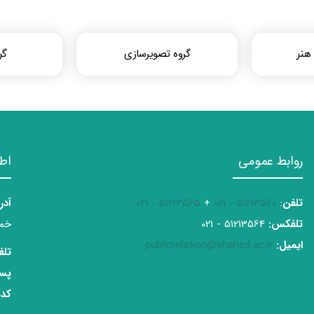
گروه تصویرسازی
هنر
گر
روابط عمومی
اط
تلفن
:
51213560 - 021
+
51213565 - 021
آدر
تلفکس:
51213564 - 021
خمی
ایمیل:
publicrelation@shahed.ac.ir
تلف
پست
کدپ