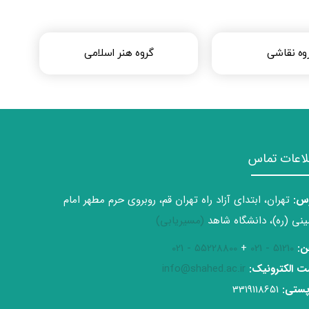
وه نقاشی
گروه هنر اسلامی
لاعات تماس
س:
تهران، ابتدای آزاد راه تهران قم، روبروی حرم مطهر امام
نی (ره)، دانشگاه شاهد
(مسیریابی)
ن:
51210 - 021
+
55228800 - 021
 الکترونیک:
info@shahed.ac.ir
ستی:
3319118651