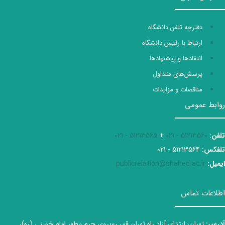
دفترچه تلفن دانشگاه
ارتباط با رئیس دانشگاه
انتقادها و پیشنهادها
پرسش‌های متداول
مناقصات و مزایدات
روابط عمومی
تلفن
:
51213560 - 021
+
51213565 - 021
تلفکس:
51213564 - 021
ایمیل:
publicrelation@shahed.ac.ir
اطلاعات تماس
آدرس:
تهران، ابتدای آزاد راه تهران قم، روبروی حرم مطهر امام خمینی (ره)،