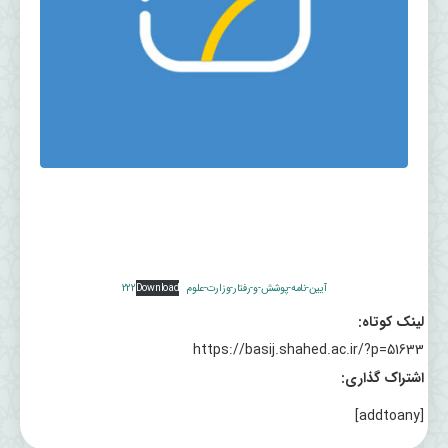
آیین-نامه-پوشش-و-رفتار-وزارت-علوم222
Download
لینک کوتاه:
https://basij.shahed.ac.ir/?p=51633
اشتراک گذاری:
[addtoany]