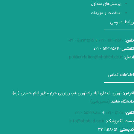
پرسش‌های متداول
مناقصات و مزایدات
روابط عمومی
تلفن
:
51213560 - 021
+
51213565 - 021
تلفکس:
51213564 - 021
ایمیل:
publicrelation@shahed.ac.ir
اطلاعات تماس
آدرس:
تهران، ابتدای آزاد راه تهران قم، روبروی حرم مطهر امام خمینی (ره)،
دانشگاه شاهد
(مسیریابی)
تلفن:
51210 - 021
+
55228800 - 021
پست الکترونیک:
info@shahed.ac.ir
کدپستی:
3319118651