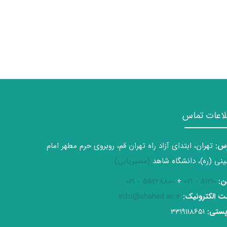
لاعات تماس
س:
تهران، ابتدای آزاد راه تهران قم، روبروی حرم مطهر امام
نی (ره)، دانشگاه شاهد
(مسیریابی)
ن:
51210 - 021
+
55228800 - 021
 الکترونیک:
info@shahed.ac.ir
ستی:
3319118651