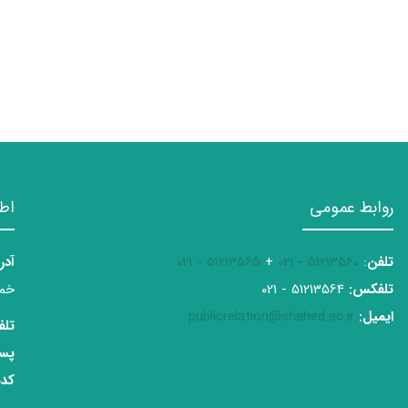
روابط عمومی
اط
تلفن
:
51213560 - 021
+
51213565 - 021
آدر
تلفکس:
51213564 - 021
خمی
ایمیل:
publicrelation@shahed.ac.ir
تلف
پست
کدپ