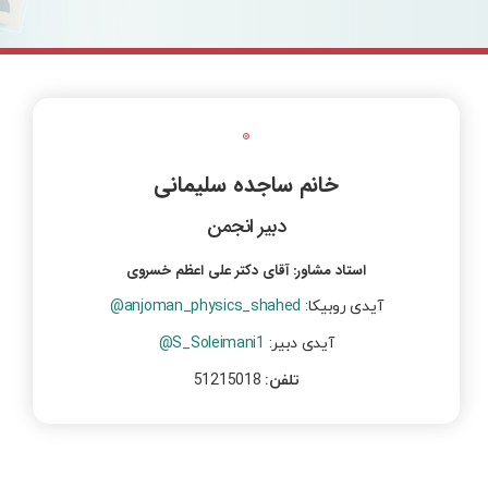
خانم ساجده سلیمانی
دبیر انجمن
استاد مشاور:
آقای دکتر علی اعظم خسروی
آیدی روبیکا:
anjoman_physics_shahed
@
آیدی دبیر:
S_Soleimani1
@
تلفن:
51215018