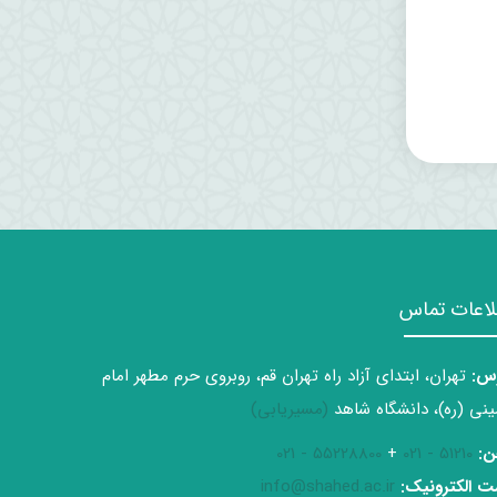
لاعات تماس
س:
تهران، ابتدای آزاد راه تهران قم، روبروی حرم مطهر امام
نی (ره)، دانشگاه شاهد
(مسیریابی)
ن:
51210 - 021
+
55228800 - 021
 الکترونیک:
info@shahed.ac.ir