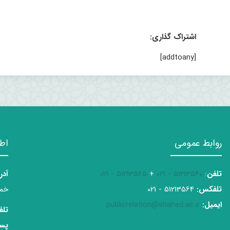
اشتراک گذاری:
[addtoany]
روابط عمومی
اط
تلفن
:
51213560 - 021
+
51213565 - 021
آدر
تلفکس:
51213564 - 021
خمی
ایمیل:
publicrelation@shahed.ac.ir
تلف
پست