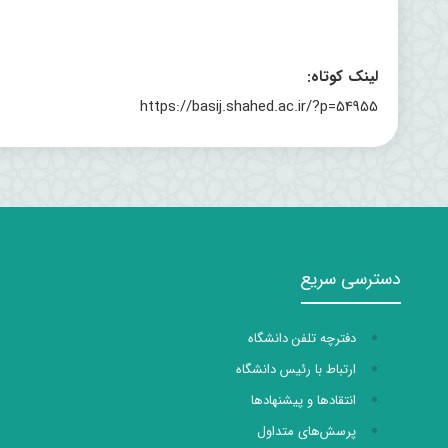
لینک کوتاه:
https://basij.shahed.ac.ir/?p=54955
دسترسی سریع
دفترچه تلفن دانشگاه
ارتباط با رئیس دانشگاه
انتقادها و پیشنهادها
پرسش‌های متداول