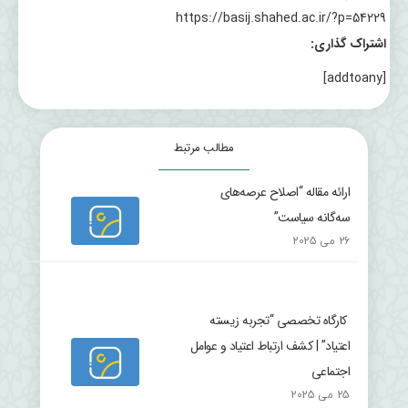
https://basij.shahed.ac.ir/?p=54229
اشتراک گذاری:
[addtoany]
مطالب مرتبط
ارائه مقاله “اصلاح عرصه‌های
سه‌گانه سیاست”
26 می 2025
کارگاه تخصصی “تجربه زیسته
اعتیاد” | کشف ارتباط اعتیاد و عوامل
اجتماعی
25 می 2025