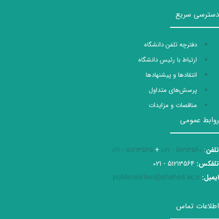
دسترسی سریع
دفترچه تلفن دانشگاه
ارتباط با رئیس دانشگاه
انتقادها و پیشنهادها
پرسش‌های متداول
مناقصات و مزایدات
روابط عمومی
تلفن
:
51213560 - 021
+
51213565 - 021
تلفکس:
51213564 - 021
ایمیل:
publicrelation@shahed.ac.ir
اطلاعات تماس