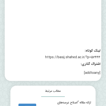
لینک کوتاه:
https://basij.shahed.ac.ir/?p=52444
اشتراک گذاری:
[addtoany]
مطالب مرتبط
ارائه مقاله “اصلاح عرصه‌های