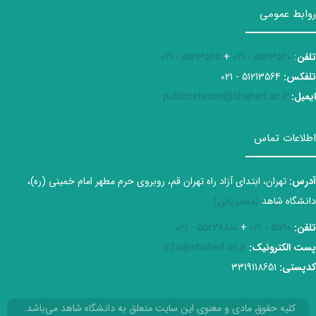
روابط عمومی
تلفن
:
51213560 - 021
+
51213565 - 021
تلفکس:
51213564 - 021
ایمیل:
publicrelation@shahed.ac.ir
اطلاعات تماس
آدرس:
تهران، ابتدای آزاد راه تهران قم، روبروی حرم مطهر امام خمینی (ره)،
دانشگاه شاهد
(مسیریابی)
تلفن:
51210 - 021
+
55228800 - 021
پست الکترونیک:
info@shahed.ac.ir
کدپستی:
3319118651
کلیه حقوق مادی و معنوی این سایت متعلق به دانشگاه شاهد می‌باشد.