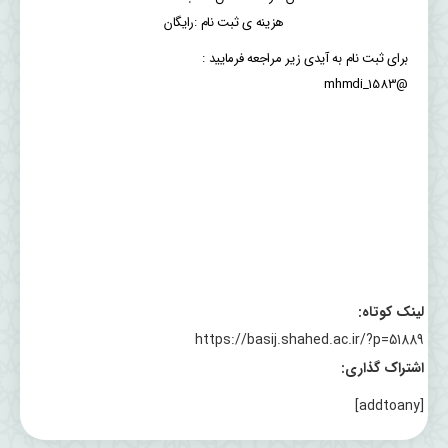
هزینه ی ثبت نام :رایگان
برای ثبت نام به آیدی زیر مراجعه فرمایید :
@mhmdi_1583
لینک کوتاه:
https://basij.shahed.ac.ir/?p=51889
اشتراک گذاری:
[addtoany]