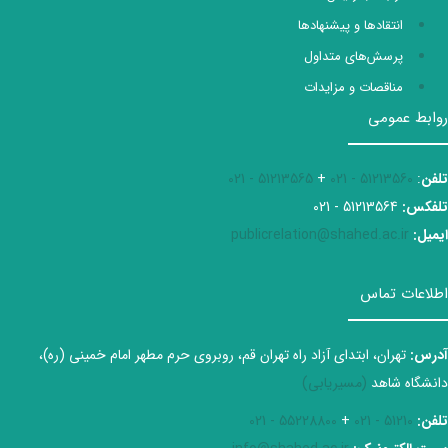
انتقادها و پیشنهادها
پرسش‌های متداول
مناقصات و مزایدات
روابط عمومی
تلفن
:
51213560 - 021
+
51213565 - 021
تلفکس:
51213564 - 021
ایمیل:
publicrelation@shahed.ac.ir
اطلاعات تماس
آدرس:
تهران، ابتدای آزاد راه تهران قم، روبروی حرم مطهر امام خمینی (ره)،
دانشگاه شاهد
(مسیریابی)
تلفن:
51210 - 021
+
55228800 - 021