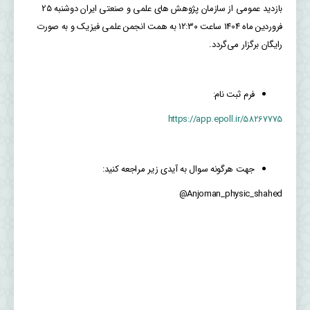
بازدید عمومی از سازمان پژوهش های علمی و صنعتی ایران دوشنبه 25
فروردین ماه 1404 ساعت ۱۲:۳۰ به همت انجمن علمی فیزیک و به صورت
رایگان برگزار می‌گردد.
فرم ثبت نام:
https://app.epoll.ir/58267775
جهت هرگونه سوال به آیدی زیر مراجعه کنید:
Anjoman_physic_shahed@