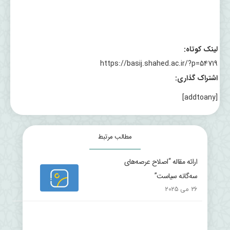
لینک کوتاه:
https://basij.shahed.ac.ir/?p=54719
اشتراک گذاری:
[addtoany]
مطالب مرتبط
ارائه مقاله “اصلاح عرصه‌های
سه‌گانه سیاست”
26 می 2025