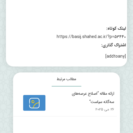
لینک کوتاه:
https://basij.shahed.ac.ir/?p=53440
اشتراک گذاری:
[addtoany]
مطالب مرتبط
ارائه مقاله “اصلاح عرصه‌های
سه‌گانه سیاست”
26 می 2025