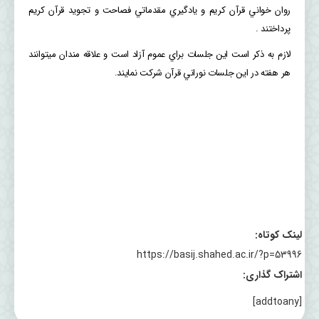
روان خواني قرآن كريم و يادگيري مقدماتي فصاحت و تجويد قرآن كريم
پرداختند .
لازم به ذكر است اين جلسات براي عموم آزاد است و علاقه مندان ميتوانند
هر هفته در اين جلسات نوراني قرآن شركت نمايند.
لینک کوتاه:
https://basij.shahed.ac.ir/?p=53996
اشتراک گذاری:
[addtoany]