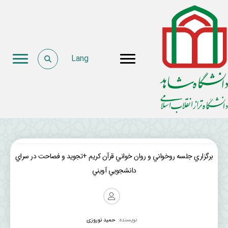
Lang
برگزاري جلسه روخواني و روان خواني قرآن كريم +تجويد و فصاحت در سراي
دانشجويي آويني
نویسنده:
حمید نوروزی