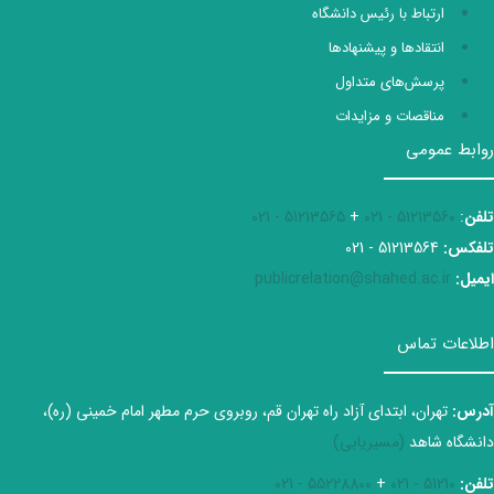
ارتباط با رئیس دانشگاه
انتقادها و پیشنهادها
پرسش‌های متداول
مناقصات و مزایدات
روابط عمومی
تلفن
:
51213560 - 021
+
51213565 - 021
تلفکس:
51213564 - 021
ایمیل:
publicrelation@shahed.ac.ir
اطلاعات تماس
آدرس:
تهران، ابتدای آزاد راه تهران قم، روبروی حرم مطهر امام خمینی (ره)،
دانشگاه شاهد
(مسیریابی)
تلفن:
51210 - 021
+
55228800 - 021