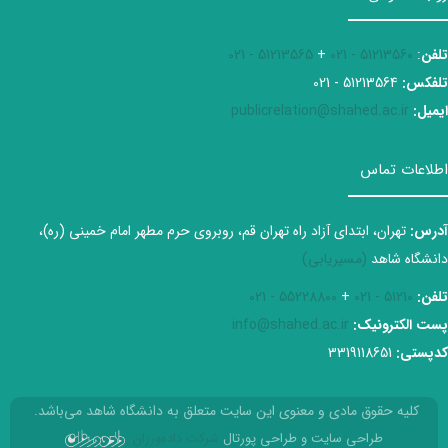
تلفن
:
51213560 - 021
+
51213565 - 021
تلفکس:
51213564 - 021
ایمیل:
publicrelation@shahed.ac.ir
اطلاعات تماس
آدرس:
تهران، ابتدای آزاد راه تهران قم، روبروی حرم مطهر امام خمینی (ره)،
دانشگاه شاهد
(مسیریابی)
تلفن:
51210 - 021
+
55228800 - 021
پست الکترونیک:
info@shahed.ac.ir
کدپستی:
3319118651
کلیه حقوق مادی و معنوی این سایت متعلق به دانشگاه شاهد می‌باشد.
طراحی سایت و طراحی پورتال
شرکت داده‌ورزان