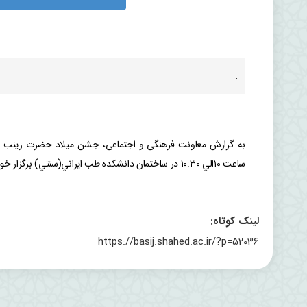
.
ساعت ١٠الي ١٠:٣٠ در ساختمان دانشكده طب ايراني(سنتي) برگزار خواهد شد.
لینک کوتاه:
https://basij.shahed.ac.ir/?p=52036