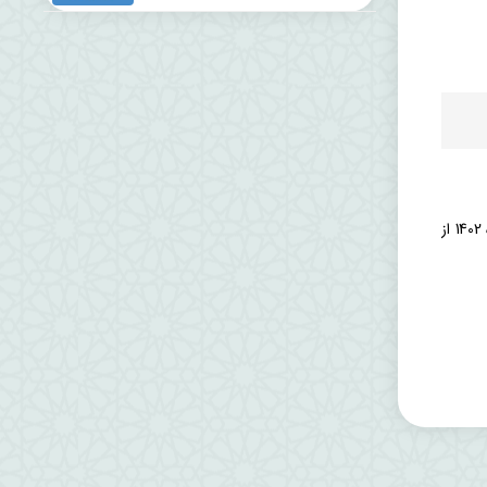
به گزارش معاونت فرهنگی و اجتماعی، جشن ميلاد حضرت زينب (س) و گرامیداشت روز پرستار با همت هيئت فاطمه الزهرا(س) دوشنبه ٢٩ آبان ماه 1402 از