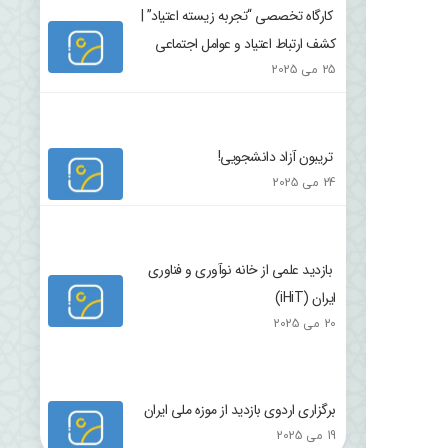
کارگاه تخصصی “تجربه زیسته اعتیاد” |
کشف ارتباط اعتیاد و عوامل اجتماعی
25 می 2025
تریبون آزاد دانشجویی!
24 می 2025
بازدید علمی از خانه نوآوری و فناوری
ایران (iHiT)
20 می 2025
برگزاری اردوی بازدید از موزه ملی ایران
19 می 2025