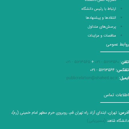
ارتباط با رئیس دانشگاه
انتقادها و پیشنهادها
پرسش‌های متداول
مناقصات و مزایدات
روابط عمومی
تلفن
:
51213560 - 021
+
51213565 - 021
تلفکس:
51213564 - 021
ایمیل:
publicrelation@shahed.ac.ir
اطلاعات تماس
آدرس:
تهران، ابتدای آزاد راه تهران قم، روبروی حرم مطهر امام خمینی (ره)،
دانشگاه شاهد
(مسیریابی)