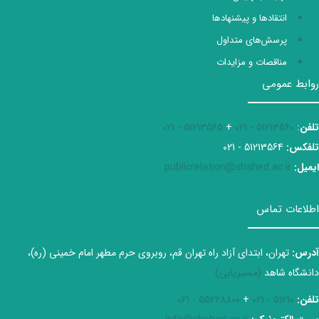
انتقادها و پیشنهادها
پرسش‌های متداول
مناقصات و مزایدات
روابط عمومی
تلفن
:
51213560 - 021
+
51213565 - 021
تلفکس:
51213564 - 021
ایمیل:
publicrelation@shahed.ac.ir
اطلاعات تماس
آدرس:
تهران، ابتدای آزاد راه تهران قم، روبروی حرم مطهر امام خمینی (ره)،
دانشگاه شاهد
(مسیریابی)
تلفن:
51210 - 021
+
55228800 - 021