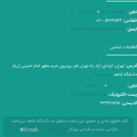
تلفن
:
51213560 - 021
+
51213565 - 021
تلفکس:
51213564 - 021
ایمیل:
publicrelation@shahed.ac.ir
اطلاعات تماس
آدرس:
تهران، ابتدای آزاد راه تهران قم، روبروی حرم مطهر امام خمینی (ره)،
دانشگاه شاهد
(مسیریابی)
تلفن:
51210 - 021
+
55228800 - 021
پست الکترونیک:
info@shahed.ac.ir
کدپستی:
3319118651
کلیه حقوق مادی و معنوی این سایت متعلق به دانشگاه شاهد می‌باشد.
طراحی سایت و طراحی پورتال
شرکت داده‌ورزان