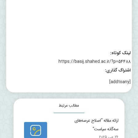
لینک کوتاه:
https://basij.shahed.ac.ir/?p=54488
اشتراک گذاری:
[addtoany]
مطالب مرتبط
ارائه مقاله “اصلاح عرصه‌های
سه‌گانه سیاست”
26 می 2025