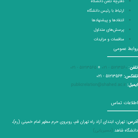
دفترچه تلفن دانشگاه
ارتباط با رئیس دانشگاه
انتقادها و پیشنهادها
پرسش‌های متداول
مناقصات و مزایدات
روابط عمومی
تلفن
:
51213560 - 021
+
51213565 - 021
تلفکس:
51213564 - 021
ایمیل:
publicrelation@shahed.ac.ir
اطلاعات تماس
آدرس:
تهران، ابتدای آزاد راه تهران قم، روبروی حرم مطهر امام خمینی (ره)،
دانشگاه شاهد
(مسیریابی)