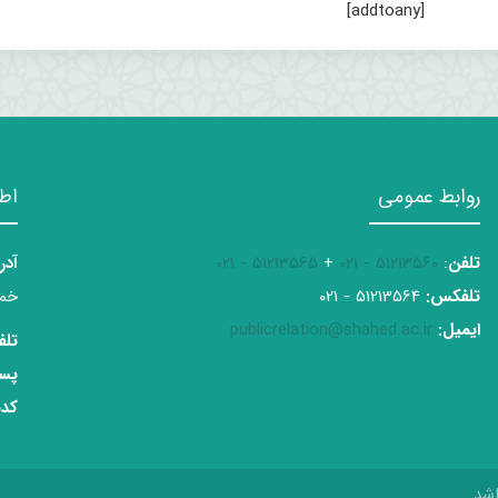
[addtoany]
روابط عمومی
اط
تلفن
:
51213560 - 021
+
51213565 - 021
آدر
تلفکس:
51213564 - 021
خمی
ایمیل:
publicrelation@shahed.ac.ir
تلف
پست
کدپ
شد.