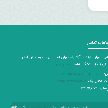
لاعات تماس
س:
تهران، ابتدای آزاد راه تهران قم، روبروی حرم مطهر امام
نی (ره)، دانشگاه شاهد
(مسیریابی)
ن:
51210 - 021
+
55228800 - 021
 الکترونیک:
info@shahed.ac.ir
ستی:
3319118651
طراحی سایت و طراحی پورتال
شرکت داده‌ورزان