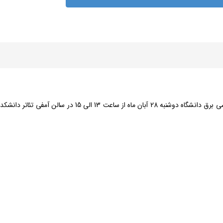
مراسم معارفه نو ورودان مهندسی برق به همت انجمن علمی مهندسی برق دانشگاه دوشنبه 28 آبان ماه از ساعت 13 الی 15 در