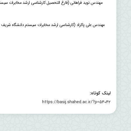
مهندس نوید فراهانی (فارغ التحصیل کارشناسی ارشد مخابرات سیست
مهندس علی پاکزاد (کارشناسی ارشد مخابرات سیستم دانشگاه شریف و
لینک کوتاه:
https://basij.shahed.ac.ir/?p=54042