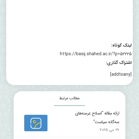
لینک کوتاه:
https://basij.shahed.ac.ir/?p=52225
اشتراک گذاری:
[addtoany]
مطالب مرتبط
ارائه مقاله “اصلاح عرصه‌های
سه‌گانه سیاست”
26 می 2025