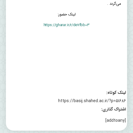
می‌گردد .
لینک حضور:
https://gharar.ir/r/de7fbb03
لینک کوتاه:
https://basij.shahed.ac.ir/?p=51686
اشتراک گذاری:
[addtoany]