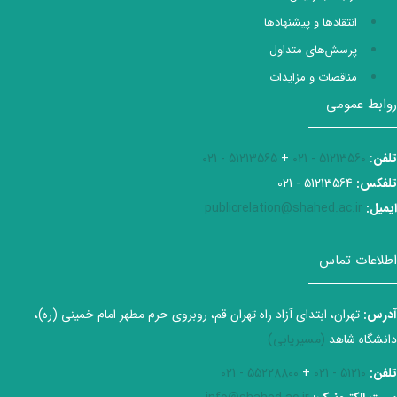
انتقادها و پیشنهادها
پرسش‌های متداول
مناقصات و مزایدات
روابط عمومی
تلفن
:
51213560 - 021
+
51213565 - 021
تلفکس:
51213564 - 021
ایمیل:
publicrelation@shahed.ac.ir
اطلاعات تماس
آدرس:
تهران، ابتدای آزاد راه تهران قم، روبروی حرم مطهر امام خمینی (ره)،
دانشگاه شاهد
(مسیریابی)
تلفن:
51210 - 021
+
55228800 - 021