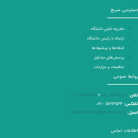
دسترسی سریع
دفترچه تلفن دانشگاه
ارتباط با رئیس دانشگاه
انتقادها و پیشنهادها
پرسش‌های متداول
مناقصات و مزایدات
روابط عمومی
تلفن
:
51213560 - 021
+
51213565 - 021
تلفکس:
51213564 - 021
ایمیل:
publicrelation@shahed.ac.ir
اطلاعات تماس