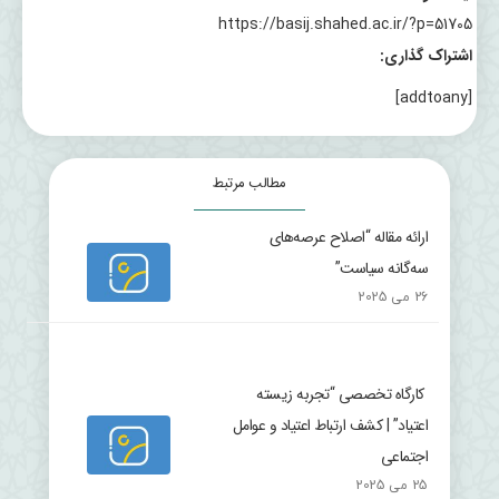
https://basij.shahed.ac.ir/?p=51705
اشتراک گذاری:
[addtoany]
مطالب مرتبط
ارائه مقاله “اصلاح عرصه‌های
سه‌گانه سیاست”
26 می 2025
کارگاه تخصصی “تجربه زیسته
اعتیاد” | کشف ارتباط اعتیاد و عوامل
اجتماعی
25 می 2025