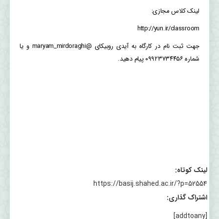
لینک کلاس مجازی:
http://yun.ir/classroom
جهت ثبت نام در کارگاه به آیدی روبیکای @maryam_mirdoraghi و یا
شماره ۰۹۹۲۳۷۳۴۴۵۶ پیام دهید.
لینک کوتاه:
https://basij.shahed.ac.ir/?p=52554
اشتراک گذاری:
[addtoany]