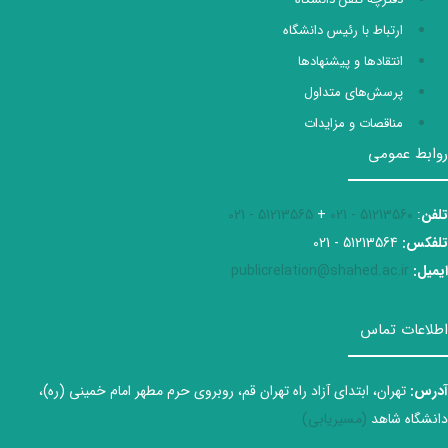
ارتباط با رئیس دانشگاه
انتقادها و پیشنهادها
پرسش‌های متداول
مناقصات و مزایدات
روابط عمومی
تلفن
:
51213560 - 021
+
51213565 - 021
تلفکس:
51213564 - 021
ایمیل:
publicrelation@shahed.ac.ir
اطلاعات تماس
آدرس:
تهران، ابتدای آزاد راه تهران قم، روبروی حرم مطهر امام خمینی (ره)،
دانشگاه شاهد
(مسیریابی)