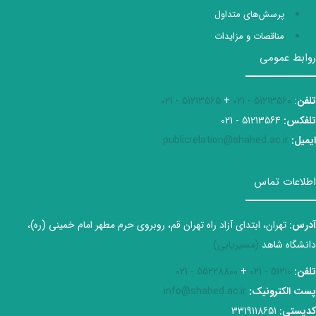
پرسش‌های متداول
مناقصات و مزایدات
روابط عمومی
تلفن
:
51213560 - 021
+
51213565 - 021
تلفکس:
51213564 - 021
ایمیل:
publicrelation@shahed.ac.ir
اطلاعات تماس
آدرس:
تهران، ابتدای آزاد راه تهران قم، روبروی حرم مطهر امام خمینی (ره)،
دانشگاه شاهد
(مسیریابی)
تلفن:
51210 - 021
+
55228800 - 021
پست الکترونیک:
info@shahed.ac.ir
کدپستی:
3319118651