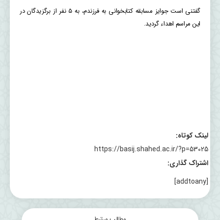
گفتنی است جوایز مسابقه کتابخوانی به فرزندم، به ۵ نفر از برگزیدگان در
این مراسم اهداء گردید.
لینک کوتاه:
https://basij.shahed.ac.ir/?p=53025
اشتراک گذاری:
[addtoany]
مطالب مرتبط