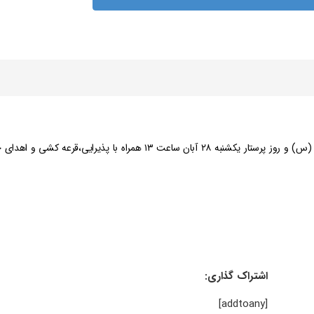
به گزارش معاونت فرهنگی و اجتماعی، جشن ولادت حضرت زینب (س) و روز پرستار یکشنبه ۲۸ آبان ساعت ۱۳ همراه با پذیرایی،قر
اشتراک گذاری:
[addtoany]