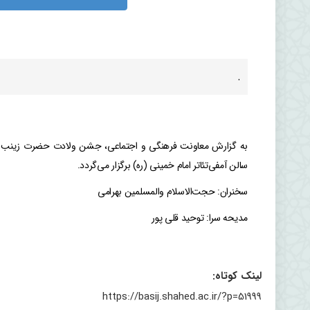
.
سالن آمفی‌تئاتر امام خمینی (ره) برگزار می‌گردد.
سخنران: حجت‌الاسلام والمسلمین بهرامی
مدیحه سرا: توحید قلی پور
لینک کوتاه:
https://basij.shahed.ac.ir/?p=51999