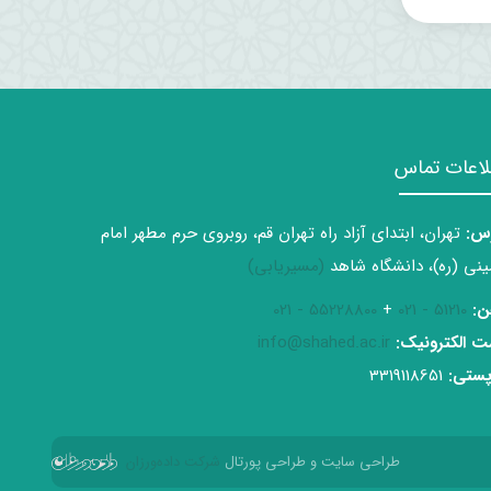
لاعات تماس
س:
تهران، ابتدای آزاد راه تهران قم، روبروی حرم مطهر امام
نی (ره)، دانشگاه شاهد
(مسیریابی)
ن:
51210 - 021
+
55228800 - 021
 الکترونیک:
info@shahed.ac.ir
ستی:
3319118651
طراحی سایت و طراحی پورتال
شرکت داده‌ورزان