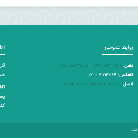
روابط عمومی
اط
تلفن
:
51213560 - 021
+
51213565 - 021
آدر
تلفکس:
51213564 - 021
خمی
ایمیل:
publicrelation@shahed.ac.ir
تلف
پست
کدپ
شد.