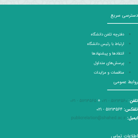
دسترسی سریع
دفترچه تلفن دانشگاه
ارتباط با رئیس دانشگاه
انتقادها و پیشنهادها
پرسش‌های متداول
مناقصات و مزایدات
روابط عمومی
تلفن
:
51213560 - 021
+
51213565 - 021
تلفکس:
51213564 - 021
ایمیل:
publicrelation@shahed.ac.ir
اطلاعات تماس