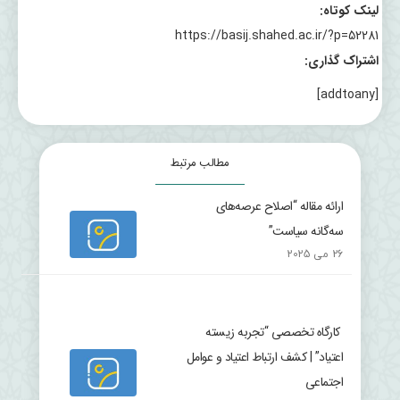
لینک کوتاه:
https://basij.shahed.ac.ir/?p=52281
اشتراک گذاری:
[addtoany]
مطالب مرتبط
ارائه مقاله “اصلاح عرصه‌های
سه‌گانه سیاست”
26 می 2025
کارگاه تخصصی “تجربه زیسته
اعتیاد” | کشف ارتباط اعتیاد و عوامل
اجتماعی