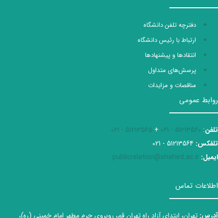
دفترچه تلفن دانشگاه
ارتباط با رئیس دانشگاه
انتقادها و پیشنهادها
پرسش‌های متداول
مناقصات و مزایدات
روابط عمومی
تلفن
:
51213560 - 021
+
51213565 - 021
تلفکس:
51213564 - 021
ایمیل:
publicrelation@shahed.ac.ir
اطلاعات تماس
آدرس:
تهران، ابتدای آزاد راه تهران قم، روبروی حرم مطهر امام خمینی (ره)،