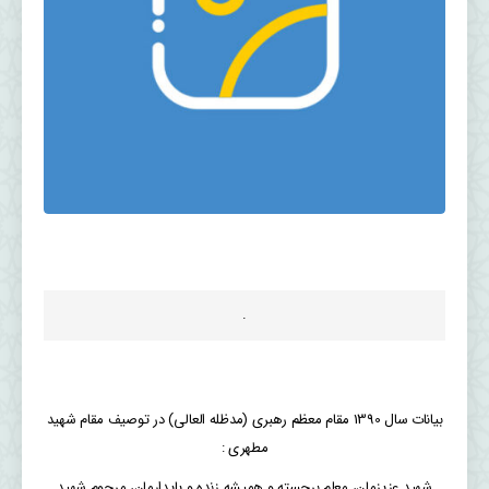
.
بیانات سال 1390 مقام معظم رهبری (مدظله العالی) در توصیف مقام شهید
مطهری :
شهید عزیزمان، معلم برجسته و همیشه زنده و پایدارمان، مرحوم شهید