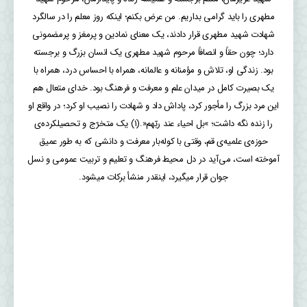
مطهری را باید گرامی بداریم. من عرض بکنم؛ اینکه روز معلم را در سالگرد
شهادت شهید مطهری قرار دادند، یک معنای نمادین و پرمغز و پرمضمونی
دارد؛ چون حقاً و انصافاً مرحوم شهید مطهری یک انسان بزرگ و برجسته
بود. زندگی او، تلاش و مؤمنانه و عالمانه، همراه با احساس درد، همراه با
یک بصیرت کامل در میدان علم و معرفت و فرهنگ بود. خدای متعال هم
این مرد بزرگ را مأجور کرد، پاداش داد و شهادت را نصیب او کرد؛ در واقع او
را زنده نگه داشت؛ »بل احیاء عند ربّهم«.(۱) یک متخرّج و تحصیلکرده‌ی
حوزه‌ی علمیه‌ی قم، وقتی با کوله‌بار معرفت و دانشی که به طور عمیق
آموخته است، می‌آید در دل محیط فرهنگ و تعلیم و تربیت عمومی و نسل
جوان قرار میگیرد، اینقدر منشأ برکات میشود.