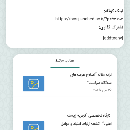
لینک کوتاه:
https://basij.shahed.ac.ir/?p=53302
اشتراک گذاری:
[addtoany]
مطالب مرتبط
ارائه مقاله “اصلاح عرصه‌های
سه‌گانه سیاست”
26 می 2025
کارگاه تخصصی “تجربه زیسته
اعتیاد” | کشف ارتباط اعتیاد و عوامل