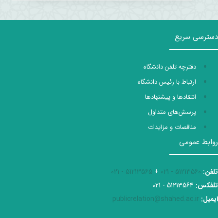
دسترسی سریع
دفترچه تلفن دانشگاه
ارتباط با رئیس دانشگاه
انتقادها و پیشنهادها
پرسش‌های متداول
مناقصات و مزایدات
روابط عمومی
تلفن
:
51213560 - 021
+
51213565 - 021
تلفکس:
51213564 - 021
ایمیل:
publicrelation@shahed.ac.ir