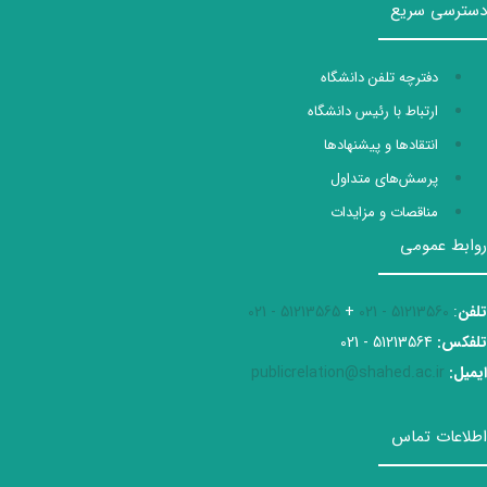
دسترسی سریع
دفترچه تلفن دانشگاه
ارتباط با رئیس دانشگاه
انتقادها و پیشنهادها
پرسش‌های متداول
مناقصات و مزایدات
روابط عمومی
تلفن
:
51213560 - 021
+
51213565 - 021
تلفکس:
51213564 - 021
ایمیل:
publicrelation@shahed.ac.ir
اطلاعات تماس