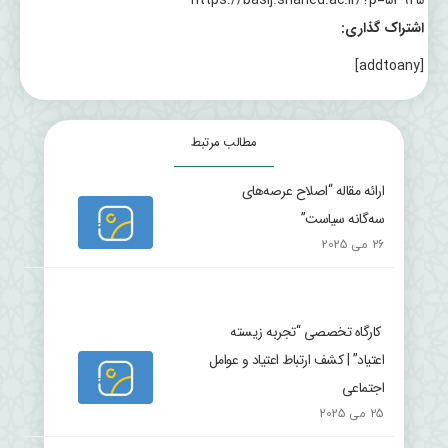
https://basij.shahed.ac.ir/?p=53925
اشتراک گذاری:
[addtoany]
مطالب مرتبط
ارائه مقاله “اصلاح عرصه‌های
سه‌گانه سیاست”
26 می 2025
کارگاه تخصصی “تجربه زیسته
اعتیاد” | کشف ارتباط اعتیاد و عوامل
اجتماعی
25 می 2025