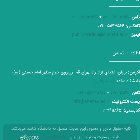
تلفن
:
51213560 - 021
+
51213565 - 021
تلفکس:
51213564 - 021
ایمیل:
publicrelation@shahed.ac.ir
اطلاعات تماس
آدرس:
تهران، ابتدای آزاد راه تهران قم، روبروی حرم مطهر امام خمینی (ره)،
دانشگاه شاهد
(مسیریابی)
تلفن:
51210 - 021
+
55228800 - 021
پست الکترونیک:
info@shahed.ac.ir
کدپستی:
3319118651
کلیه حقوق مادی و معنوی این سایت متعلق به دانشگاه شاهد می‌باشد.
طراحی سایت و طراحی پورتال
شرکت داده‌ورزان