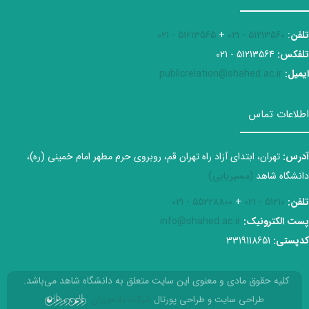
تلفن
:
51213560 - 021
+
51213565 - 021
تلفکس:
51213564 - 021
ایمیل:
publicrelation@shahed.ac.ir
اطلاعات تماس
آدرس:
تهران، ابتدای آزاد راه تهران قم، روبروی حرم مطهر امام خمینی (ره)،
دانشگاه شاهد
(مسیریابی)
تلفن:
51210 - 021
+
55228800 - 021
پست الکترونیک:
info@shahed.ac.ir
کدپستی:
3319118651
کلیه حقوق مادی و معنوی این سایت متعلق به دانشگاه شاهد می‌باشد.
طراحی سایت و طراحی پورتال
شرکت داده‌ورزان