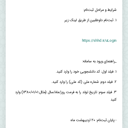
‏شرایط و مراحل ثبت‌نام:
https://shhd.ir/uLogin
_‏راهنمای ورود به سامانه:
‏3. فیلد سوم: تاریخ تولد را به فرمت روز/ماه/سال (مثال:1380/01/01) وارد
کنید
‏- پایان ثبت‌نام: ۲۰ اردیبهشت ماه