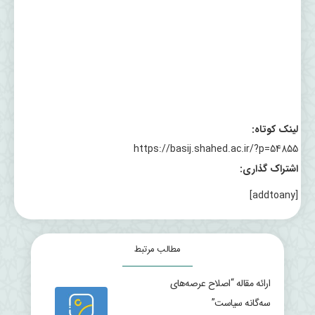
لینک کوتاه:
https://basij.shahed.ac.ir/?p=54855
اشتراک گذاری:
[addtoany]
مطالب مرتبط
ارائه مقاله “اصلاح عرصه‌های
سه‌گانه سیاست”