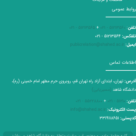
روابط عمومی
تلفن
:
51213560 - 021
+
51213565 - 021
تلفکس:
51213564 - 021
ایمیل:
publicrelation@shahed.ac.ir
اطلاعات تماس
آدرس:
تهران، ابتدای آزاد راه تهران قم، روبروی حرم مطهر امام خمینی (ره)،
دانشگاه شاهد
(مسیریابی)
تلفن:
51210 - 021
+
55228800 - 021
پست الکترونیک:
info@shahed.ac.ir
کدپستی:
3319118651
کلیه حقوق مادی و معنوی این سایت متعلق به دانشگاه شاهد می‌باشد.