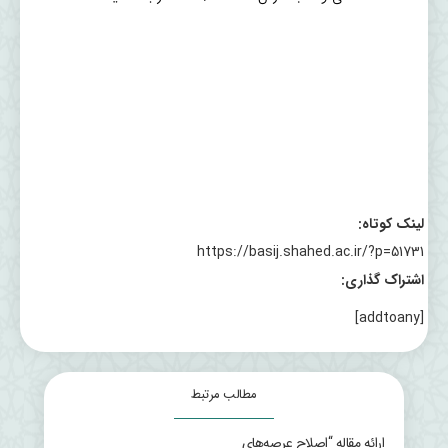
لینک کوتاه:
https://basij.shahed.ac.ir/?p=51731
اشتراک گذاری:
[addtoany]
مطالب مرتبط
ارائه مقاله “اصلاح عرصه‌های