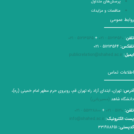
پرسش‌های متداول
مناقصات و مزایدات
روابط عمومی
تلفن
:
51213560 - 021
+
51213565 - 021
تلفکس:
51213564 - 021
ایمیل:
publicrelation@shahed.ac.ir
اطلاعات تماس
آدرس:
تهران، ابتدای آزاد راه تهران قم، روبروی حرم مطهر امام خمینی (ره)،
دانشگاه شاهد
(مسیریابی)
تلفن:
51210 - 021
+
55228800 - 021
پست الکترونیک:
info@shahed.ac.ir
کدپستی:
3319118651