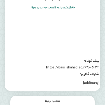
https://survey.porsline.ir/s/zYxjh6ix
لینک کوتاه:
https://basij.shahed.ac.ir/?p=52291
اشتراک گذاری:
[addtoany]
مطالب مرتبط