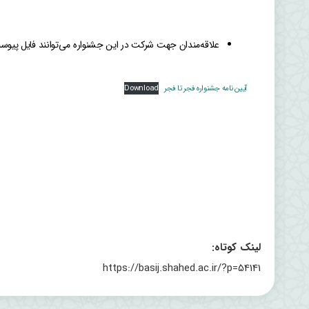
علاقه‌مندان جهت شرکت در این جشنواره می‌توانند فایل پیوست 
آیین نامه جشنواره فجر تا فجر
Download
لینک کوتاه:
https://basij.shahed.ac.ir/?p=54141