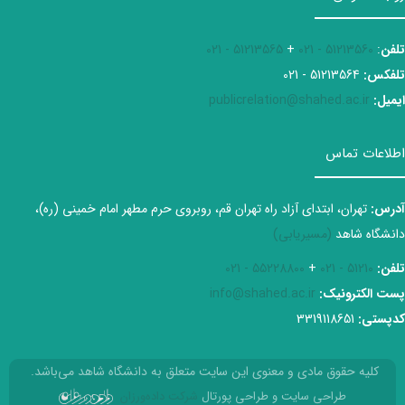
تلفن
:
51213560 - 021
+
51213565 - 021
تلفکس:
51213564 - 021
ایمیل:
publicrelation@shahed.ac.ir
اطلاعات تماس
آدرس:
تهران، ابتدای آزاد راه تهران قم، روبروی حرم مطهر امام خمینی (ره)،
دانشگاه شاهد
(مسیریابی)
تلفن:
51210 - 021
+
55228800 - 021
پست الکترونیک:
info@shahed.ac.ir
کدپستی:
3319118651
کلیه حقوق مادی و معنوی این سایت متعلق به دانشگاه شاهد می‌باشد.
طراحی سایت و طراحی پورتال
شرکت داده‌ورزان