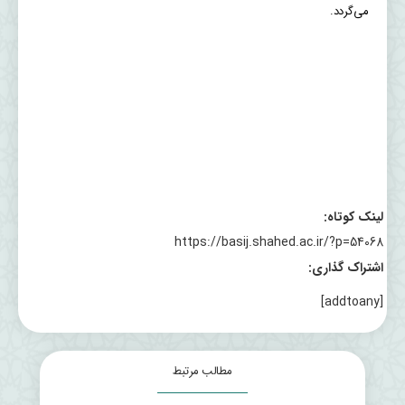
می‌گردد.
لینک کوتاه:
https://basij.shahed.ac.ir/?p=54068
اشتراک گذاری:
[addtoany]
مطالب مرتبط