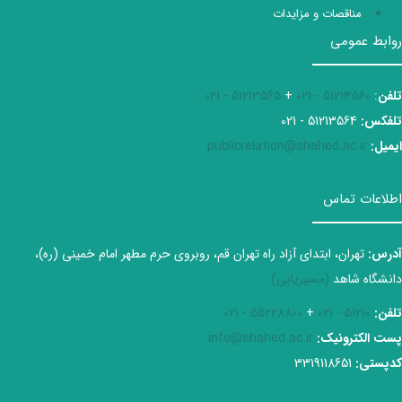
مناقصات و مزایدات
روابط عمومی
تلفن
:
51213560 - 021
+
51213565 - 021
تلفکس:
51213564 - 021
ایمیل:
publicrelation@shahed.ac.ir
اطلاعات تماس
آدرس:
تهران، ابتدای آزاد راه تهران قم، روبروی حرم مطهر امام خمینی (ره)،
دانشگاه شاهد
(مسیریابی)
تلفن:
51210 - 021
+
55228800 - 021
پست الکترونیک:
info@shahed.ac.ir
کدپستی:
3319118651