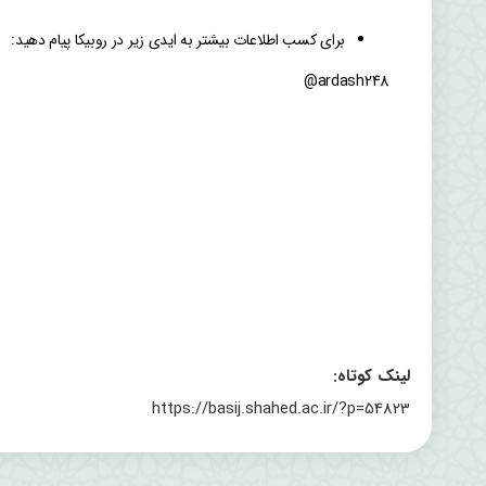
برای کسب اطلاعات بیشتر به ایدی زیر در روبیکا پیام دهید:
ardash248@
لینک کوتاه:
https://basij.shahed.ac.ir/?p=54823