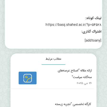
لینک کوتاه:
https://basij.shahed.ac.ir/?p=54528
اشتراک گذاری:
[addtoany]
مطالب مرتبط
ارائه مقاله “اصلاح عرصه‌های
سه‌گانه سیاست”
26 می 2025
کارگاه تخصصی “تجربه زیسته