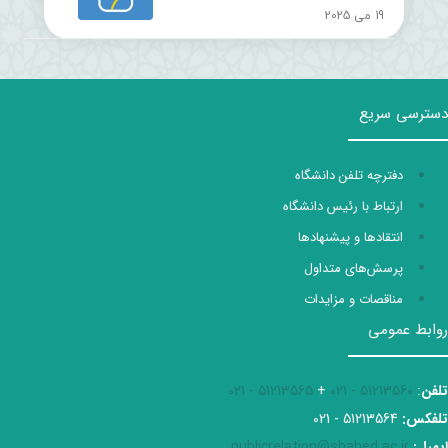
19 می 2025
دسترسی سریع
دفترچه تلفن دانشگاه
ارتباط با رئیس دانشگاه
انتقادها و پیشنهادها
پرسش‌های متداول
مناقصات و مزایدات
روابط عمومی
تلفن
:
51213560 - 021
+
51213565 - 021
تلفکس:
51213564 - 021
ایمیل:
publicrelation@shahed.ac.ir