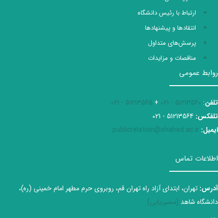
ارتباط با رئیس دانشگاه
انتقادها و پیشنهادها
پرسش‌های متداول
مناقصات و مزایدات
روابط عمومی
تلفن
:
51213560 - 021
+
51213565 - 021
تلفکس:
51213564 - 021
ایمیل:
publicrelation@shahed.ac.ir
اطلاعات تماس
آدرس:
تهران، ابتدای آزاد راه تهران قم، روبروی حرم مطهر امام خمینی (ره)،
دانشگاه شاهد
(مسیریابی)