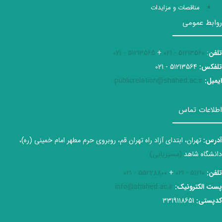
مناقصات و مزایدات
روابط عمومی
تلفن
:
51213560 - 021
+
51213565 - 021
تلفکس:
51213564 - 021
ایمیل:
publicrelation@shahed.ac.ir
اطلاعات تماس
آدرس:
تهران، ابتدای آزاد راه تهران قم، روبروی حرم مطهر امام خمینی (ره)،
دانشگاه شاهد
(مسیریابی)
تلفن:
51210 - 021
+
55228800 - 021
پست الکترونیک:
info@shahed.ac.ir
کدپستی:
3319118651