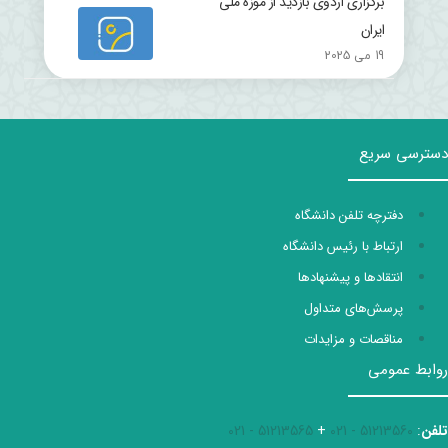
برگزاری اردوی بازدید از موزه ملی
ایران
19 می 2025
دسترسی سریع
دفترچه تلفن دانشگاه
ارتباط با رئیس دانشگاه
انتقادها و پیشنهادها
پرسش‌های متداول
مناقصات و مزایدات
روابط عمومی
تلفن
:
51213560 - 021
+
51213565 - 021