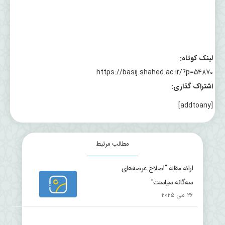
لینک کوتاه:
https://basij.shahed.ac.ir/?p=54870
اشتراک گذاری:
[addtoany]
مطالب مرتبط
ارائه مقاله “اصلاح عرصه‌های
سه‌گانه سیاست”
26 می 2025