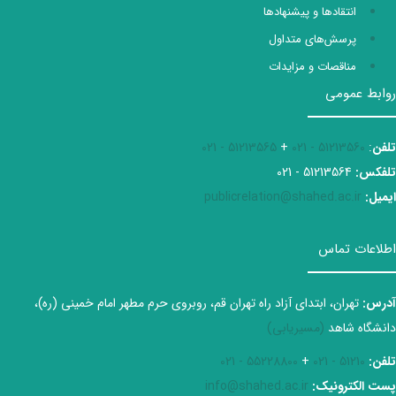
انتقادها و پیشنهادها
پرسش‌های متداول
مناقصات و مزایدات
روابط عمومی
تلفن
:
51213560 - 021
+
51213565 - 021
تلفکس:
51213564 - 021
ایمیل:
publicrelation@shahed.ac.ir
اطلاعات تماس
آدرس:
تهران، ابتدای آزاد راه تهران قم، روبروی حرم مطهر امام خمینی (ره)،
دانشگاه شاهد
(مسیریابی)
تلفن:
51210 - 021
+
55228800 - 021
پست الکترونیک:
info@shahed.ac.ir