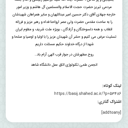
مردمی تبریز حضرت حجت الاسلام والمسلمین آل هاشم و وزیر امور
خارجه جهادی آقای دکتر حسین امیر عبداللهیان و سایر همراهان شهیدشان
را به ساحت مقدس حضرت ولی عصر ارواحنا فداه و رهبر عزیز و فرزانه
انقلاب و همه دلسوختگان و آزادگان ، بویژه ملت شریف و مقاوم ایران
تسلیت عرض می کنیم و حشر آن شهیدان عزیز را با اولیا و اوصیا و صلحا و
شهدا از درگاه خداوند حکیم مسئلت داریم.
روح مطهرشان در جوار قرب الهی آرام باد…
انجمن علمی تکنولوژی اتاق عمل دانشگاه شاهد
لینک کوتاه:
https://basij.shahed.ac.ir/?p=53486
اشتراک گذاری:
[addtoany]