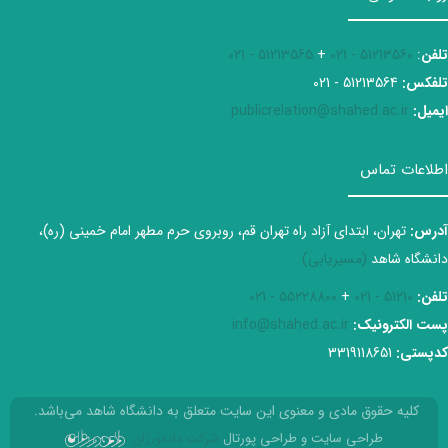
تلفن
:
51213560 - 021
+
51213565 - 021
تلفکس:
51213564 - 021
ایمیل:
publicrelation@shahed.ac.ir
اطلاعات تماس
آدرس:
تهران، ابتدای آزاد راه تهران قم، روبروی حرم مطهر امام خمینی (ره)،
دانشگاه شاهد
(مسیریابی)
تلفن:
51210 - 021
+
55228800 - 021
پست الکترونیک:
info@shahed.ac.ir
کدپستی:
3319118651
کلیه حقوق مادی و معنوی این سایت متعلق به دانشگاه شاهد می‌باشد.
طراحی سایت و طراحی پورتال
شرکت داده‌ورزان