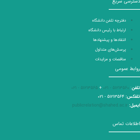
دسترسی سریع
دفترچه تلفن دانشگاه
ارتباط با رئیس دانشگاه
انتقادها و پیشنهادها
پرسش‌های متداول
مناقصات و مزایدات
روابط عمومی
تلفن
:
51213560 - 021
+
51213565 - 021
تلفکس:
51213564 - 021
ایمیل:
publicrelation@shahed.ac.ir
اطلاعات تماس