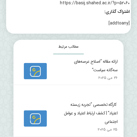
https://basij.shahed.ac.ir/?p=52060
اشتراک گذاری:
[addtoany]
مطالب مرتبط
ارائه مقاله “اصلاح عرصه‌های
سه‌گانه سیاست”
26 می 2025
کارگاه تخصصی “تجربه زیسته
اعتیاد” | کشف ارتباط اعتیاد و عوامل
اجتماعی
25 می 2025