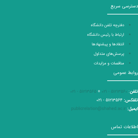
دسترسی سریع
دفترچه تلفن دانشگاه
ارتباط با رئیس دانشگاه
انتقادها و پیشنهادها
پرسش‌های متداول
مناقصات و مزایدات
روابط عمومی
تلفن
:
51213560 - 021
+
51213565 - 021
تلفکس:
51213564 - 021
ایمیل:
publicrelation@shahed.ac.ir
اطلاعات تماس