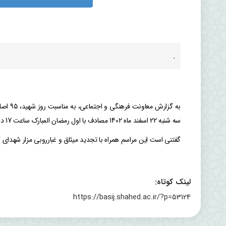
.
به گزا
سه شنبه 22 اسفند ماه 1402 مصادف با اول رمضان المبارک ساعت 17 در دانشگاه غرس خواهد شد.
گفتنی است این مراسم همراه با تجدید میثاق و غبارروبی مزار شهدای گ
لینک کوتاه:
https://basij.shahed.ac.ir/?p=53124